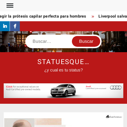
Saltar
al
 la prótesis capilar perfecta para hombres
Liverpool salva la
contenido
linkedin
Facebook
Buscar
STATUESQUE…
¿y cual es tu status?