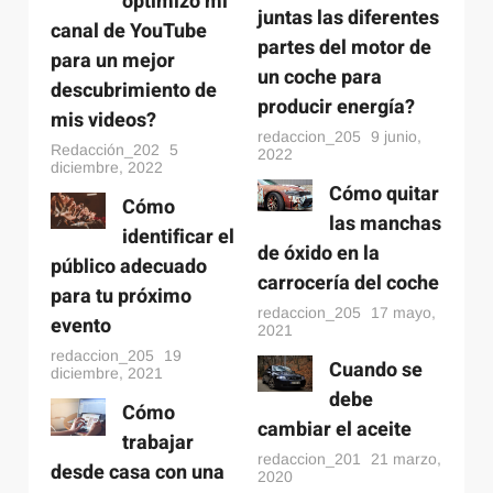
optimizo mi
juntas las diferentes
canal de YouTube
partes del motor de
para un mejor
un coche para
descubrimiento de
producir energía?
mis videos?
redaccion_205
9 junio,
Redacción_202
5
2022
diciembre, 2022
Motor
9 junio, 2022
Cómo quitar
Cómo
¿Cómo trabajan juntas las diferentes partes del
las manchas
identificar el
motor de un coche para producir energía?
de óxido en la
público adecuado
carrocería del coche
para tu próximo
redaccion_205
17 mayo,
evento
2021
redaccion_205
19
Cuando se
diciembre, 2021
debe
Cómo
cambiar el aceite
trabajar
redaccion_201
21 marzo,
desde casa con una
2020
Cultura Sociedad
Internet
Negocios
19 diciembre, 2021