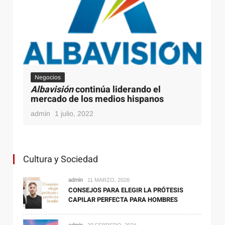
General
Motor
Tiendas Online
21 marzo, 2020
Negocios
Neg
Cuando se debe cambiar el aceite
Albavisión
continúa liderando el
Sem
Una
mercado de los medios hispanos
dos 
admin
1 julio, 2022
admi
Cultura y Sociedad
admin
11 MARZO, 2026
CONSEJOS PARA ELEGIR LA PRÓTESIS
CAPILAR PERFECTA PARA HOMBRES