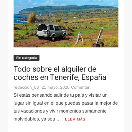
Internet
5 diciembre, 2022
hay?
¿Cómo optimizo mi canal de YouTube para un
mejor descubrimiento de mis videos?
Sin categoría
Todo sobre el alquiler de
coches en Tenerife, España
Motor
28 junio, 2022
en
redaccion_03
21 mayo, 2020
Comentar
Conoce que hace un filtro de aire en un coche y
Todo
Si estás pensando salir de tu país y visitar un
cuál es la función
sobre
lugar sin igual en el que puedas pasar la mejor de
el
tus vacaciones y vivir momentos sumamente
alquiler
inolvidables, ya sea …
LEER MÁS
de
coches