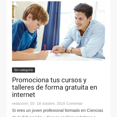
en
Tenerife,
España
Motor
9 junio, 2022
¿Cómo trabajan juntas las diferentes partes del
motor de un coche para producir energía?
Sin categoría
Promociona tus cursos y
talleres de forma gratuita en
internet
en
Cultura Sociedad
Internet
Negocios
19 diciembre, 2021
redaccion_03
18 octubre, 2019
Comentar
Cómo identificar el público adecuado para tu
Promociona
Si eres un joven profesional formado en Ciencias
tus
próximo evento