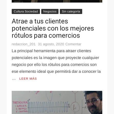
Cultura Sociedad
Negocios
Sin categoría
Atrae a tus clientes
potenciales con los mejores
rótulos para comercios
en
redaccion_201
31 agosto, 2020
Comentar
General
Motor
Tiendas Online
21 marzo, 2020
Atrae
La principal herramienta para atraer clientes
Cuando se debe cambiar el aceite
a
potenciales es la imagen que proyecte cualquier
tus
negocio por ello los rótulos para comercios son
clientes
ese elemento ideal que permitirá dar a conocer la
potenciales
…
con
LEER MÁS
los
mejores
rótulos
para
comercios
Deportes
23 septiembre, 2025