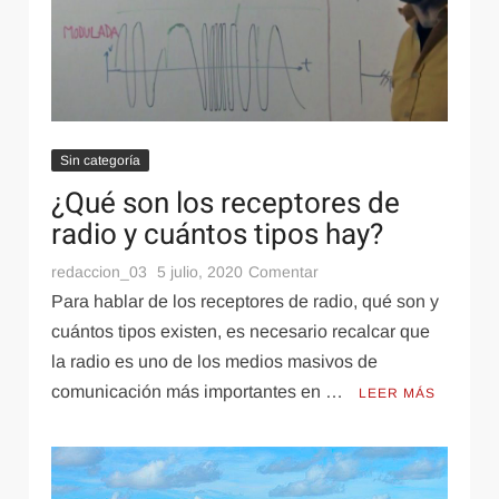
Liverpool salva la ventaja perfecta con penalazo
de Salah en los minutos finales
Sin categoría
¿Qué son los receptores de
radio y cuántos tipos hay?
Internet
Recursos Referencias
28 noviembre, 2023
Cómo superar las barreras visuales con los
en
redaccion_03
5 julio, 2020
Comentar
resúmenes de imagen y texto de Resoomer
¿Qué
Para hablar de los receptores de radio, qué son y
son
cuántos tipos existen, es necesario recalcar que
los
la radio es uno de los medios masivos de
receptores
comunicación más importantes en …
LEER MÁS
de
radio
y
cuántos
tipos