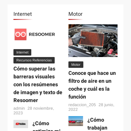
Internet
Motor
Internet
5 diciembre, 2022
¿Cómo optimizo mi canal de YouTube para un
mejor descubrimiento de mis videos?
Internet
Recursos Referencias
Motor
Cómo superar las
Conoce que hace un
barreras visuales
filtro de aire en un
con los resúmenes
coche y cuál es la
de imagen y texto de
función
Motor
28 junio, 2022
Resoomer
Conoce que hace un filtro de aire en un coche y
redaccion_205
28 junio,
admin
28 noviembre,
2022
cuál es la función
2023
¿Cómo
¿Cómo
trabajan