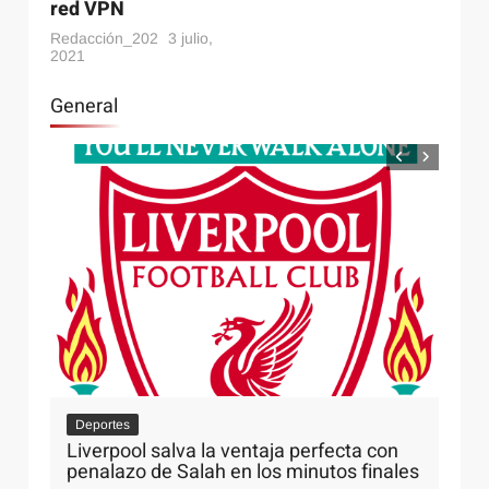
red VPN
Cómo identificar el público adecuado para tu
Redacción_202
3 julio,
próximo evento
2021
General
Internet
3 julio, 2021
Cómo trabajar desde casa con una red VPN
Sa
Deportes
r
Có
Liverpool salva la ventaja perfecta con
in
penalazo de Salah en los minutos finales