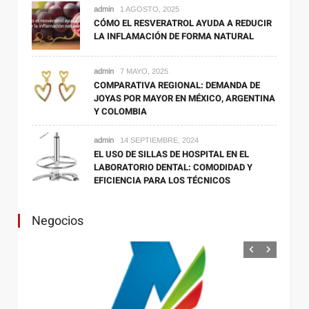
admin
1 AGOSTO, 2025
Motor
17 mayo, 2021
CÓMO EL RESVERATROL AYUDA A REDUCIR
Cómo quitar las manchas de óxido en la
LA INFLAMACIÓN DE FORMA NATURAL
carrocería del coche
admin
7 MAYO, 2025
COMPARATIVA REGIONAL: DEMANDA DE
JOYAS POR MAYOR EN MÉXICO, ARGENTINA
Y COLOMBIA
admin
14 SEPTIEMBRE, 2024
EL USO DE SILLAS DE HOSPITAL EN EL
LABORATORIO DENTAL: COMODIDAD Y
EFICIENCIA PARA LOS TÉCNICOS
Internet
25 febrero, 2021
Negocios
Las 5 mejores VPN gratis para Android en el 2021