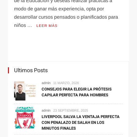
de la Educación y deseas realizar prácticas a
cursos
modo de ganar más experiencia, opta por
y
desarrollar cursos pensados o planificados para
talleres
niños …
de
LEER MÁS
forma
gratuita
en
internet
Ultimos Posts
Internet
3 julio, 2021
Cómo trabajar desde casa con una red VPN
admin
11 MARZO, 2026
CONSEJOS PARA ELEGIR LA PRÓTESIS
CAPILAR PERFECTA PARA HOMBRES
admin
23 SEPTIEMBRE, 2025
LIVERPOOL SALVA LA VENTAJA PERFECTA
CON PENALAZO DE SALAH EN LOS
MINUTOS FINALES