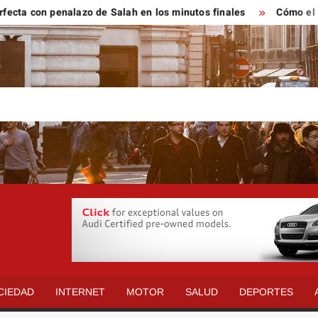
ta con penalazo de Salah en los minutos finales
Cómo el resve
CIEDAD
INTERNET
MOTOR
SALUD
DEPORTES