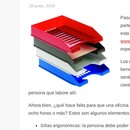
28 junio, 2016
Pasa
part
esta
www.
espe
Los 
bene
sent
cier
persona que labore allí.
Ahora bien, ¿qué hace falta para que una oficin
ocho horas o más? Estos son algunos elementos q
Sillas ergonómicas: la persona debe poder