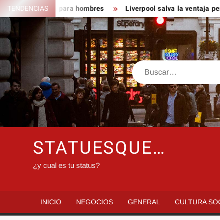
Saltar
pilar perfecta para hombres
TENDENCIAS
Liverpool salva la ventaja perfec
al
contenido
Buscar
STATUESQUE…
¿y cual es tu status?
INICIO
NEGOCIOS
GENERAL
CULTURA SO