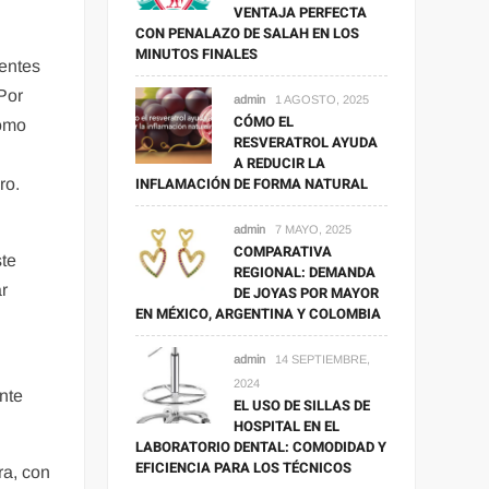
VENTAJA PERFECTA
CON PENALAZO DE SALAH EN LOS
MINUTOS FINALES
rentes
 Por
admin
1 AGOSTO, 2025
CÓMO EL
como
RESVERATROL AYUDA
A REDUCIR LA
INFLAMACIÓN DE FORMA NATURAL
ro.
admin
7 MAYO, 2025
COMPARATIVA
ste
REGIONAL: DEMANDA
ar
DE JOYAS POR MAYOR
EN MÉXICO, ARGENTINA Y COLOMBIA
admin
14 SEPTIEMBRE,
2024
nte
EL USO DE SILLAS DE
HOSPITAL EN EL
LABORATORIO DENTAL: COMODIDAD Y
EFICIENCIA PARA LOS TÉCNICOS
ra, con