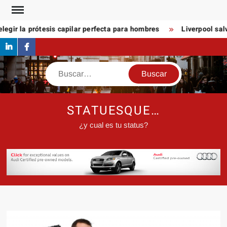
Saltar
al
egir la prótesis capilar perfecta para hombres
Liverpool salv
contenido
linkedin
Facebook
Buscar
STATUESQUE…
¿y cual es tu status?