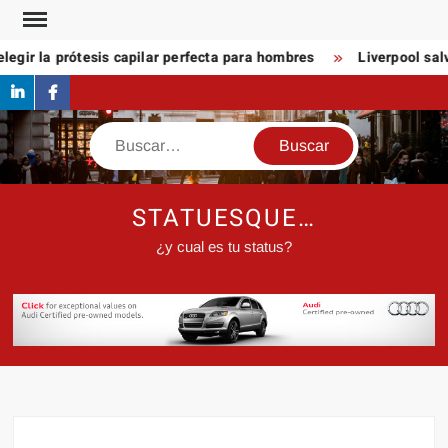
Saltar
al
egir la prótesis capilar perfecta para hombres
Liverpool salv
contenido
linkedin
Facebook
Buscar
STATUESQUE…
¿y cual es tu status?