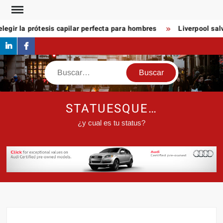
Saltar
al
egir la prótesis capilar perfecta para hombres
Liverpool salv
contenido
linkedin
Facebook
Buscar
STATUESQUE…
¿y cual es tu status?