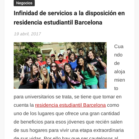
Negocios
Infinidad de servicios a la disposición en
residencia estudiantil Barcelona
19 abril, 2017
Cua
ndo
de
aloja
mien
to
para universitarios se trata, se tiene que tomar en
cuenta la
residencia estudiantil Barcelona
como
uno de los lugares que ofrece una gran cantidad
de beneficios para esos jóvenes que recién salen
de sus hogares para vivir una etapa extraordinaria
de sus vidas. Por ello hay que ser cautelosos al